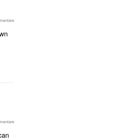
mentare
own
mentare
 can