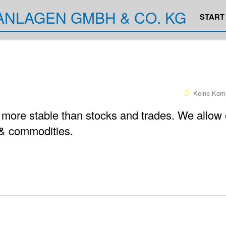
START
Keine Kom
ore stable than stocks and trades. We allow 
s & commodities.