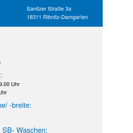
Sanitzer Straße 3a
18311 Ribnitz-Damgarten
9
:
19.00 Uhr
Uhr
e/ -breite:
n SB- Waschen: