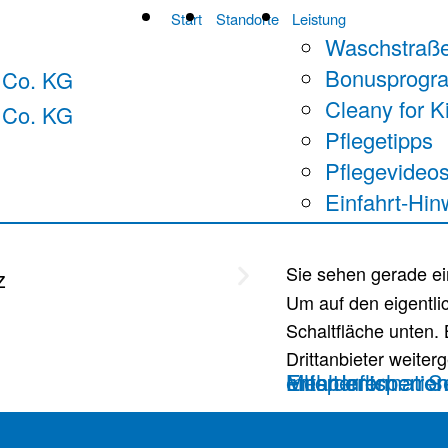
Start
Standorte
Leistung
Waschstraß
Bonusprog
Cleany for K
Pflegetipps
Pflegevideo
Einfahrt-Hin
Sie sehen gerade ei
Um auf den eigentlic
Schaltfläche unten.
Drittanbieter weite
Mehr Informatio
Inhalt entsperren
Erforderlichen Service akzeptieren und Inhalte entsperren