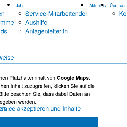
Jobs
Aktuelles
Über uns
en
Service-Mitarbeitender
Ko
ramme
Aushilfe
ids
Anlagenleiter:in
s
weise
nen Platzhalterinhalt von
.
Google Maps
hen Inhalt zuzugreifen, klicken Sie auf die
 Bitte beachten Sie, dass dabei Daten an
rgegeben werden.
nen