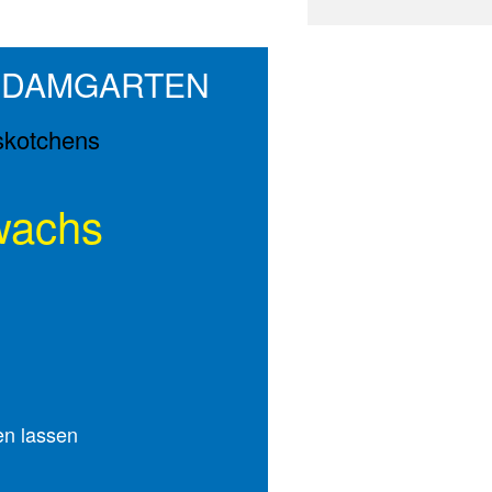
Z-DAMGARTEN
wachs
en lassen