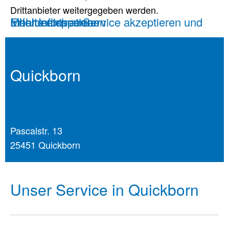
Drittanbieter weitergegeben werden.
Mehr Informationen
Inhalt entsperren
Erforderlichen Service akzeptieren und Inhalte entsperren
Quickborn
Pascalstr. 13
25451 Quickborn
Unser Service in Quickborn