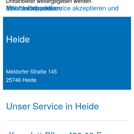
Drittanbieter weitergegeben werden.
Mehr Informationen
Inhalt entsperren
Erforderlichen Service akzeptieren und Inhalte entsperren
Heide
Meldorfer Straße 145
25746 Heide
Unser Service in Heide